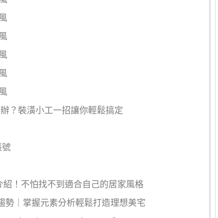
風
風
風
風
風
麼辦？裝潢小工一招讓你輕鬆搞定
帳號
介紹！不怕找不到適合自己的居家風格
行趨勢｜掌握元素分析輕鬆打造理想美宅