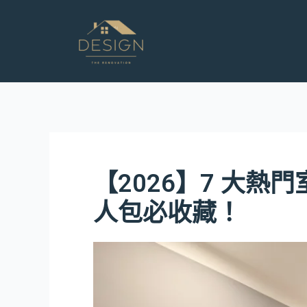
跳
至
主
要
內
容
【2026】7 大
人包必收藏！