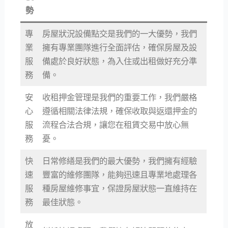
勢
專
房屋狀況設備點交是我們的一大優勢，我們
業
擁有專業團隊進行全面評估，確保房屋及設
服
備處於良好狀態，為入住或出租做好充分準
務
備。
安
收租押金管理是我們的重要工作，我們嚴格
心
遵循相關法律法規，確保收取與返還押金的
服
流程合法合規，讓您在租賃交易中放心無
務
憂。
快
日常修繕是我們的最大優勢，我們擁有經驗
速
豐富的維修團隊，能夠迅速且專業地處理各
服
種房屋維修事宜，保證房屋狀態一直維持在
務
最佳狀態。
放