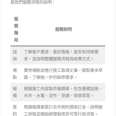
是我們服務流程的說明：
服
務
服務說明
階
段
諮
了解客戶需求、喜好風格，是否有特殊需
詢
求，並說明整體服務流程與收費方式。
場
實地場勘並進行施工區域丈量，繪製基本草
勘
圖，了解進一步的裝修需求。​
報
根據施工內容製作報價單，包含基礎設施、
價
木作、水電、泥作、空調、傢俱等等。​
簽
根據報價單簽訂合作契約預收訂金，說明施
約
工排程並開始辦理裝修許可等行政流程。​