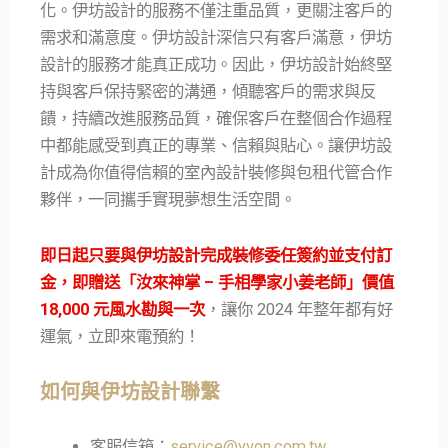
化。伊坊設計的服務不僅注重品質，更關注客戶的
需求和滿意度。伊坊設計深信只有客戶滿意，伊坊
設計的服務才能真正成功。因此，伊坊設計始終堅
持與客戶保持緊密的溝通，傾聽客戶的需求與反
饋，持續改進服務品質，確保客戶在整個合作過程
中都能感受到真正的專業、信賴與貼心。讓伊坊設
計成為你值得信賴的室內設計裝修與包租代管合作
夥伴，一同攜手實現夢想生活空間。
即日起只要與伊坊設計完成裝修委任簽約並支付訂
金，即贈送「汝來神掌 – 手相學家小姜老師」價值
18,000 元風水勘與一次
，讓你 2024 年整年都有好
運氣，立即來電預約！
如何與伊坊設計聯繫
客服信箱：
service@yvon.com.tw