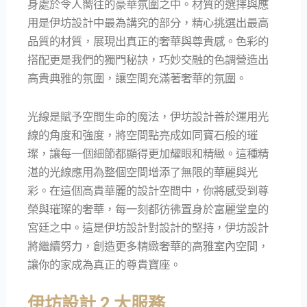
身處於令人嚮往的豪華氛圍之中。材質的選擇與應
用是伊坊設計中最為講究的部分，精心挑選出最高
品質的材質，展現出真正的奢華與尊貴感。色彩的
搭配更是我們的獨門秘訣，巧妙交融的色調營造出
高貴典雅的氛圍，讓空間充滿著奢華的氛圍。
光線是賦予空間生命的魔法，伊坊設計善於運用光
線的角度和強度，將空間點亮成如同寶石般的璀
璨，讓每一個細節都顯得更加耀眼和精緻。這種精
湛的光線應用為整個空間增添了無限的華麗與光
彩。在這個高貴華麗的設計空間中，你將感受到尊
榮與璀璨的奢華，每一刻都彷彿置身於富麗堂皇的
宮廷之中。這是伊坊設計對設計的堅持，伊坊設計
將繼續努力，創造更多精緻奢華的高雅室內空間，
讓你的家成為真正的尊貴寶座。
伊坊設計 2 大服務